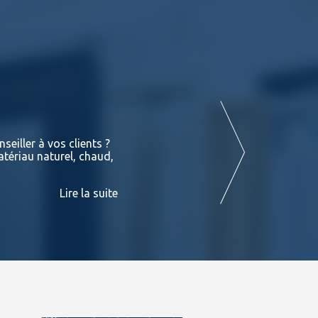
Terrasses : Les différentes essences de
seiller à vos clients ?
Vous retrouverez dans les liens suivant
atériau naturel, chaud,
exotiques en stock chez BATIDOC p
PADOUK Ces fiches sont consultables
Lire la suite