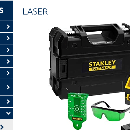
S
LASER