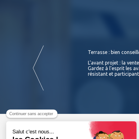
Terrasse : bien conseill
ison. Tant sur le prix que sur ses
L'avant projet : la vent
 et de professionnels sur ses
Gardez à l'esprit les a
résistant et participan
Lire la suite