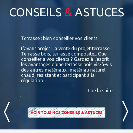
CONSEILS
&
ASTUCES
s
Terrasse : bien conseiller vos clients
Terrasses
bois exot
L'avant projet : la vente du projet terrasse
tre
Terrasse bois, terrasse composite... Que
Vous retr
ses
conseiller à vos clients ? Gardez à l'esprit
toutes le
convaincu
les avantages d'une terrasse bois vis-à-vis
essences 
des autres matériaux : matériau naturel,
BATIDOC p
 A
chaud, résistant et participant à la
terras
nviron
régulation…
IPE PADO
consultab
Lire la suite
ire la suite
VOIR TOUS NOS CONSEILS & ASTUCES