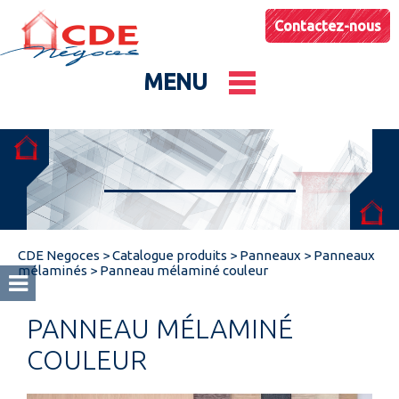
Contactez-nous
MENU
Le groupe
Nos entités
CDE Negoces
>
Catalogue produits
>
Panneaux
>
Panneaux
Conseils & Astuces
mélaminés
>
Panneau mélaminé couleur
PANNEAU MÉLAMINÉ
Actualités
COULEUR
Catalogues produits