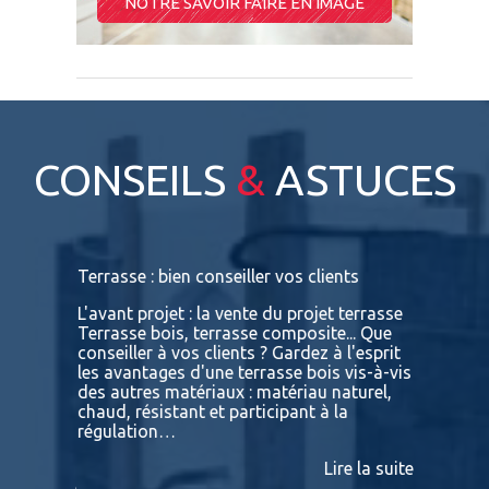
NOTRE SAVOIR FAIRE EN IMAGE
CONSEILS
&
ASTUCES
s
Terrasse : bien conseiller vos clients
Terrasses
bois exot
L'avant projet : la vente du projet terrasse
tre
Terrasse bois, terrasse composite... Que
Vous retr
ses
conseiller à vos clients ? Gardez à l'esprit
toutes le
convaincu
les avantages d'une terrasse bois vis-à-vis
essences 
des autres matériaux : matériau naturel,
BATIDOC p
 A
chaud, résistant et participant à la
terras
nviron
régulation…
IPE PADO
consultab
Lire la suite
ire la suite