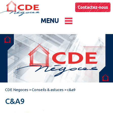
Contactez-nous
MENU
Le groupe
Nos entités
Conseils & Astuces
CDE Negoces
>
Conseils & astuces
>
c&a9
Actualités
C&A9
Catalogues produits