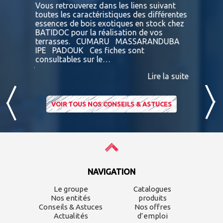
... Que
Vous retrouverez dans les liens suivant
particuli
 l'esprit
toutes les caractéristiques des différentes
maison. T
 vis-à-vis
essences de bois exotiques en stock chez
performan
aturel,
BATIDOC pour la réalisation de vos
bon nombr
la
terrasses. CUMARU MASSARANDUBA
professio
IPE PADOUK Ces fiches sont
aujourd’h
consultables sur le…
65%…
ire la suite
Lire la suite
VOIR TOUS NOS CONSEILS & ASTUCES
NAVIGATION
Le groupe
Catalogues
Nos entités
produits
Conseils & Astuces
Nos offres
Actualités
d’emploi