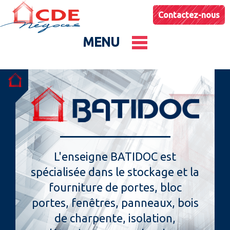
Contactez-nous
MENU
Le groupe
Nos entités
Conseils & Astuces
L'enseigne BATIDOC est
spécialisée dans le stockage et la
Actualités
fourniture de portes, bloc
portes, fenêtres, panneaux, bois
de charpente, isolation,
Catalogues produits