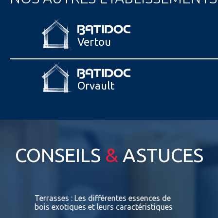
Vertou
Orvault
CONSEILS
&
ASTUCES
nts
Terrasses : Les différentes essences de
La fenêtr
bois exotiques et leurs caractéristiques
 terrasse
La fenêt