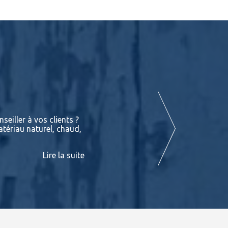
Terrasses : Les différentes essences de
seiller à vos clients ?
Vous retrouverez dans les liens suivant
atériau naturel, chaud,
exotiques en stock chez BATIDOC p
PADOUK Ces fiches sont consultables
Lire la suite