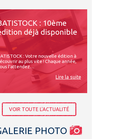
BATISTOCK : 10ème
édition déjà disponible
ATISTOCK : Votre nouvelle édition à
écouvrir au plus vite ! Chaque année,
ous l'attendez…
Lire la suite
VOIR TOUTE L'ACTUALITÉ
GALERIE PHOTO