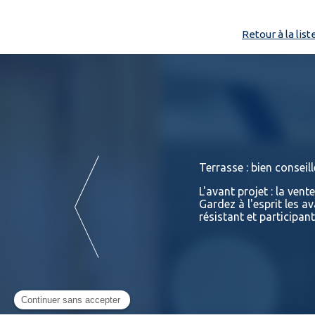
Retour à la list
Terrasse : bien conseill
ison. Tant sur le prix que sur ses
L'avant projet : la vent
 et de professionnels sur ses
Gardez à l'esprit les a
résistant et participan
Lire la suite