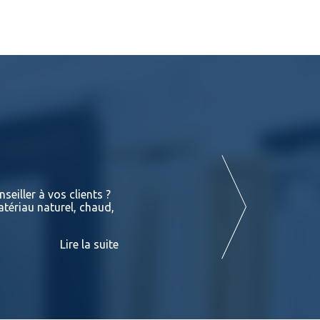
Terrasses : Les différentes essences de
seiller à vos clients ?
Vous retrouverez dans les liens suivant
atériau naturel, chaud,
exotiques en stock chez BATIDOC p
PADOUK Ces fiches sont consultables
Lire la suite