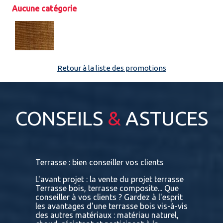
Aucune catégorie
Espace pro
Retour à la liste des promotions
CONSEILS
&
ASTUCES
s
Terrasse : bien conseiller vos clients
Terrasses
bois exot
L'avant projet : la vente du projet terrasse
tre
Terrasse bois, terrasse composite... Que
Vous retr
ses
conseiller à vos clients ? Gardez à l'esprit
toutes le
convaincu
les avantages d'une terrasse bois vis-à-vis
essences 
des autres matériaux : matériau naturel,
BATIDOC p