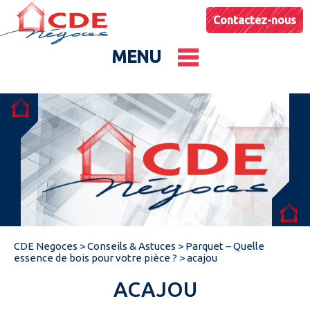
Contactez-nous
MENU
Le groupe
Nos entités
Conseils & Astuces
CDE Negoces
>
Conseils & Astuces
>
Parquet – Quelle
Actualités
essence de bois pour votre pièce ?
>
acajou
ACAJOU
Catalogues produits