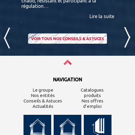
 A
chaud, résistant et participant à la
terras
nviron
régulation…
IPE PADO
consultab
Lire la suite
ire la suite
VOIR TOUS NOS CONSEILS & ASTUCES
NAVIGATION
Le groupe
Catalogues
Nos entités
produits
Conseils & Astuces
Nos offres
Actualités
d’emploi