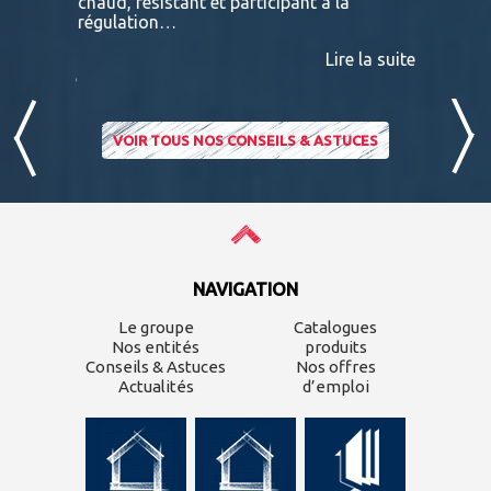
 A
chaud, résistant et participant à la
terras
nviron
régulation…
IPE PADO
consultab
Lire la suite
ire la suite
VOIR TOUS NOS CONSEILS & ASTUCES
NAVIGATION
Le groupe
Catalogues
Nos entités
produits
Conseils & Astuces
Nos offres
Actualités
d’emploi