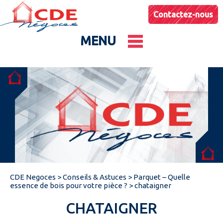
Contactez-nous
MENU
Le groupe
Nos entités
Conseils & Astuces
CDE Negoces
>
Conseils & Astuces
>
Parquet – Quelle
Actualités
essence de bois pour votre pièce ?
>
chataigner
CHATAIGNER
Catalogues produits