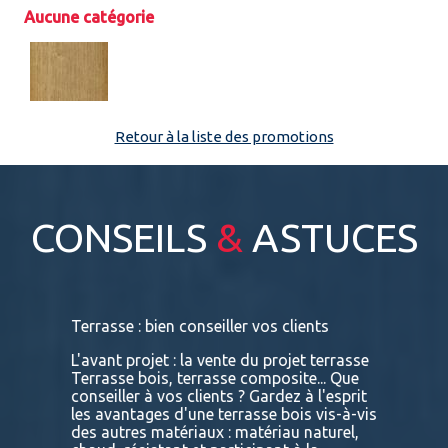
Aucune catégorie
Espace pro
Retour à la liste des promotions
CONSEILS
&
ASTUCES
s
Terrasse : bien conseiller vos clients
Terrasses
bois exot
L'avant projet : la vente du projet terrasse
tre
Terrasse bois, terrasse composite... Que
Vous retr
ses
conseiller à vos clients ? Gardez à l'esprit
toutes le
convaincu
les avantages d'une terrasse bois vis-à-vis
essences 
des autres matériaux : matériau naturel,
BATIDOC p