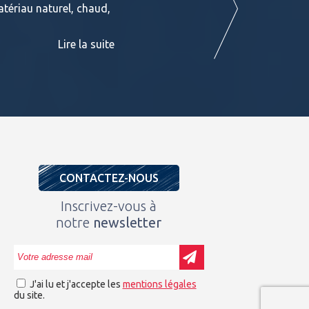
atériau naturel, chaud,
exotiques en stock chez BATIDOC p
PADOUK Ces fiches sont consultables
Lire la suite
CONTACTEZ-NOUS
Inscrivez-vous à
notre
newsletter
J'ai lu et j'accepte les
mentions légales
du site.