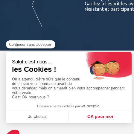
 et de professionnels sur ses
Gardez à l'esprit les a
résistant et participan
Lire la suite
NAVIGATION
Le groupe
Catalogues
Nos entités
produits
Conseils & Astuces
Nos offres
Actualités
d’emploi