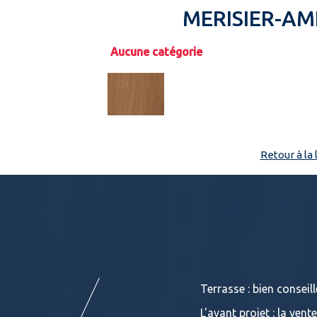
MERISIER-A
Aucune catégorie
Retour à la
Terrasse : bien conseill
ison. Tant sur le prix que sur ses
L'avant projet : la vent