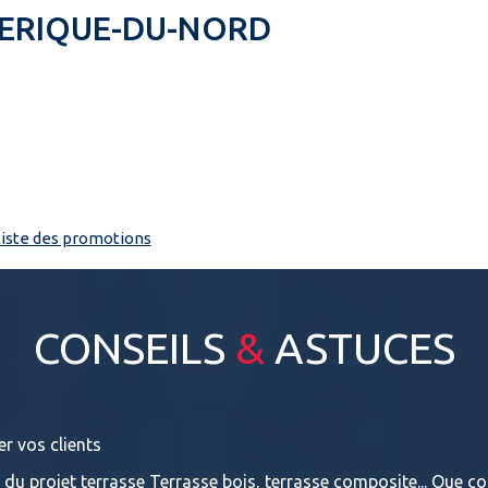
MERIQUE-DU-NORD
 liste des promotions
CONSEILS
&
ASTUCES
er vos clients
e du projet terrasse Terrasse bois, terrasse composite... Que con