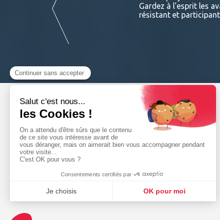
 et de professionnels sur ses
Gardez à l'esprit les a
résistant et participan
Lire la suite
NAVIGATION
Le groupe
Catalogues
Nos entités
produits
Conseils & Astuces
Nos offres
Actualités
d’emploi