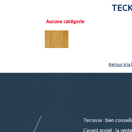
TEC
Aucune catégorie
Retour à la
Terrasse : bien conseill
ison. Tant sur le prix que sur ses
L'avant projet : la vent