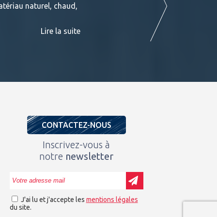
atériau naturel, chaud,
exotiques en stock chez BATIDOC p
PADOUK Ces fiches sont consultables
Lire la suite
CONTACTEZ-NOUS
Inscrivez-vous à
notre
newsletter
J'ai lu et j'accepte les
mentions légales
du site.