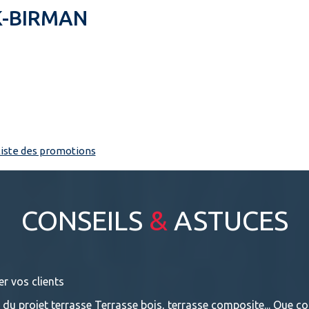
K-BIRMAN
 liste des promotions
CONSEILS
&
ASTUCES
er vos clients
e du projet terrasse Terrasse bois, terrasse composite... Que con