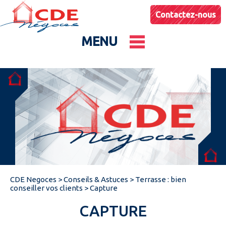
Contactez-nous
MENU
Le groupe
Nos entités
Conseils & Astuces
CDE Negoces
>
Conseils & Astuces
>
Terrasse : bien
Actualités
conseiller vos clients
>
Capture
CAPTURE
Catalogues produits