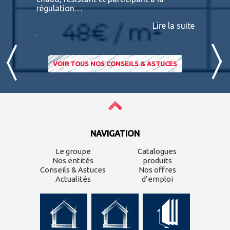
nviron
régulation…
IPE PADO
consultab
Lire la suite
ire la suite
VOIR TOUS NOS CONSEILS & ASTUCES
NAVIGATION
Le groupe
Catalogues
Nos entités
produits
Conseils & Astuces
Nos offres
Actualités
d’emploi