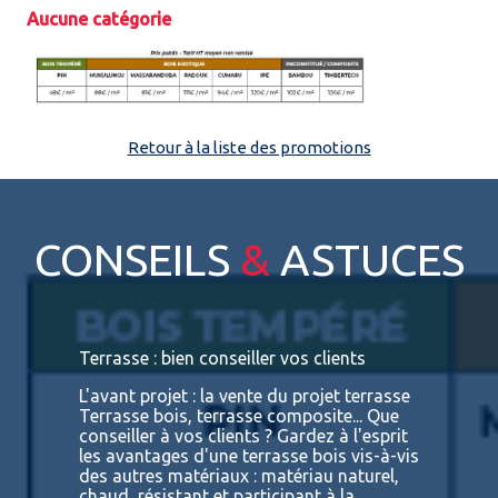
Aucune catégorie
Espace pro
Retour à la liste des promotions
CONSEILS
&
ASTUCES
s
Terrasse : bien conseiller vos clients
Terrasses
bois exot
L'avant projet : la vente du projet terrasse
tre
Terrasse bois, terrasse composite... Que
Vous retr
ses
conseiller à vos clients ? Gardez à l'esprit
toutes le
convaincu
les avantages d'une terrasse bois vis-à-vis
essences 
des autres matériaux : matériau naturel,
BATIDOC p
 A
chaud, résistant et participant à la
terras