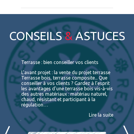
CONSEILS
&
ASTUCES
s
Terrasse : bien conseiller vos clients
Terrasses
bois exot
L'avant projet : la vente du projet terrasse
tre
Terrasse bois, terrasse composite... Que
Vous retr
ses
conseiller à vos clients ? Gardez à l'esprit
toutes le
convaincu
les avantages d'une terrasse bois vis-à-vis
essences 
des autres matériaux : matériau naturel,
BATIDOC p
 A
chaud, résistant et participant à la
terras
nviron
régulation…
IPE PADO
consultab
Lire la suite
ire la suite