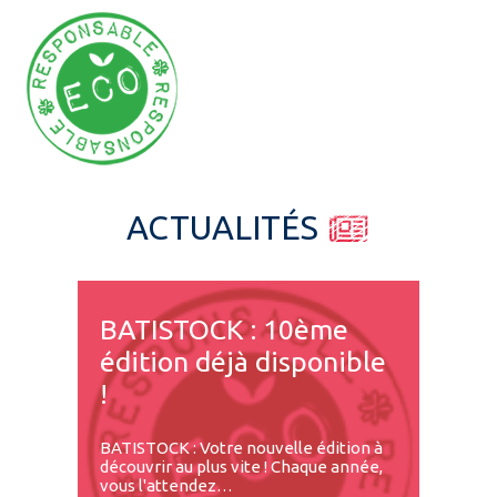
Espace pro
ACTUALITÉS
BATISTOCK : 10ème
édition déjà disponible
!
BATISTOCK : Votre nouvelle édition à
découvrir au plus vite ! Chaque année,
vous l'attendez…