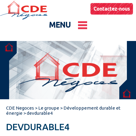
Contactez-nous
MENU
Le groupe
Nos entités
Conseils & Astuces
CDE Negoces
>
Le groupe
>
Développement durable et
Actualités
énergie
>
devdurable4
DEVDURABLE4
Catalogues produits