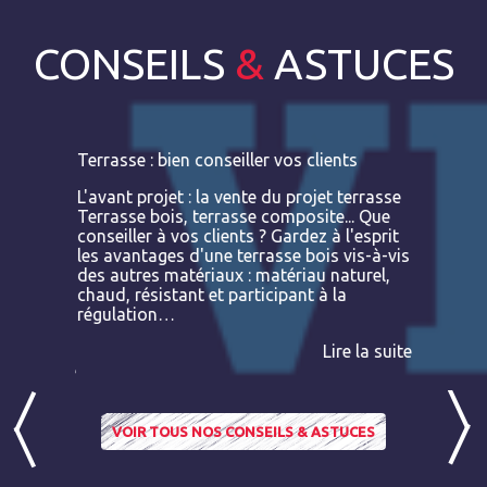
CONSEILS
&
ASTUCES
s
Terrasse : bien conseiller vos clients
Terrasses
bois exot
L'avant projet : la vente du projet terrasse
tre
Terrasse bois, terrasse composite... Que
Vous retr
ses
conseiller à vos clients ? Gardez à l'esprit
toutes le
convaincu
les avantages d'une terrasse bois vis-à-vis
essences 
des autres matériaux : matériau naturel,
BATIDOC p
 A
chaud, résistant et participant à la
terras
nviron
régulation…
IPE PADO
consultab
Lire la suite
ire la suite
VOIR TOUS NOS CONSEILS & ASTUCES