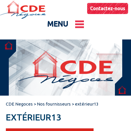
Contactez-nous
MENU
Le groupe
Nos entités
Conseils & Astuces
CDE Negoces
>
Nos fournisseurs
>
extérieur13
Actualités
EXTÉRIEUR13
Catalogues produits