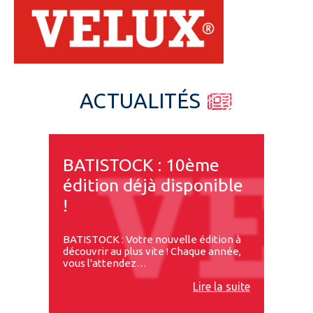
Espace pro
ACTUALITÉS
BATISTOCK : 10ème
édition déjà disponible
!
BATISTOCK : Votre nouvelle édition à
découvrir au plus vite ! Chaque année,
vous l'attendez…
Lire la suite