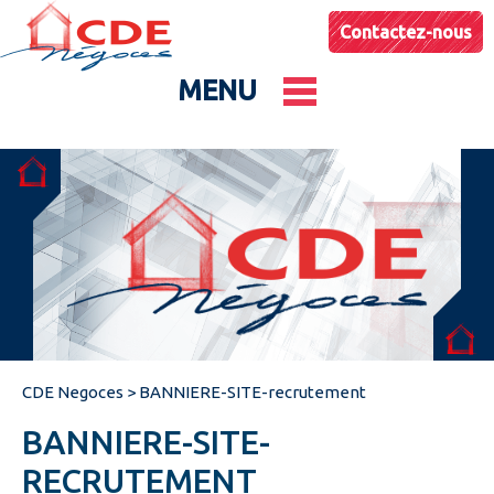
Contactez-nous
MENU
Le groupe
Nos entités
Conseils & Astuces
CDE Negoces
>
BANNIERE-SITE-recrutement
Actualités
BANNIERE-SITE-
Catalogues produits
RECRUTEMENT