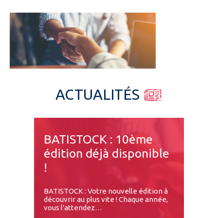
Espace pro
ACTUALITÉS
BATISTOCK : 10ème
édition déjà disponible
!
BATISTOCK : Votre nouvelle édition à
découvrir au plus vite ! Chaque année,
vous l'attendez…