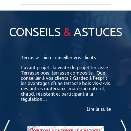
CONSEILS
&
ASTUCES
s
Terrasse : bien conseiller vos clients
Terrasses
bois exot
L'avant projet : la vente du projet terrasse
tre
Terrasse bois, terrasse composite... Que
Vous retr
ses
conseiller à vos clients ? Gardez à l'esprit
toutes le
convaincu
les avantages d'une terrasse bois vis-à-vis
essences 
des autres matériaux : matériau naturel,
BATIDOC p
 A
chaud, résistant et participant à la
terras
nviron
régulation…
IPE PADO
consultab
Lire la suite
ire la suite
VOIR TOUS NOS CONSEILS & ASTUCES