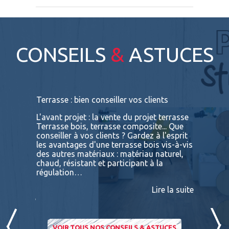
CONSEILS
&
ASTUCES
s
Terrasse : bien conseiller vos clients
Terrasses
bois exot
L'avant projet : la vente du projet terrasse
tre
Terrasse bois, terrasse composite... Que
Vous retr
ses
conseiller à vos clients ? Gardez à l'esprit
toutes le
convaincu
les avantages d'une terrasse bois vis-à-vis
essences 
des autres matériaux : matériau naturel,
BATIDOC p
 A
chaud, résistant et participant à la
terras
nviron
régulation…
IPE PADO
consultab
Lire la suite
ire la suite
VOIR TOUS NOS CONSEILS & ASTUCES