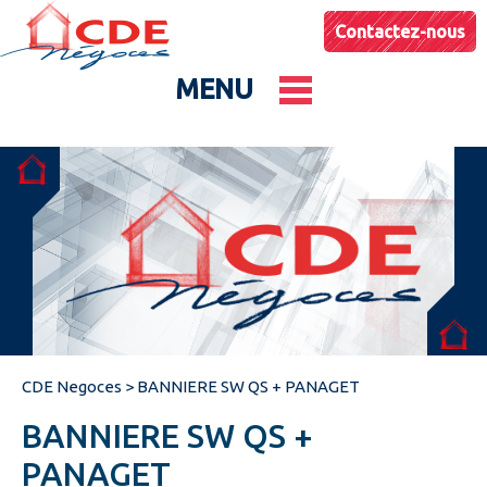
Contactez-nous
MENU
Le groupe
Nos entités
Conseils & Astuces
CDE Negoces
>
BANNIERE SW QS + PANAGET
Actualités
BANNIERE SW QS +
Catalogues produits
PANAGET