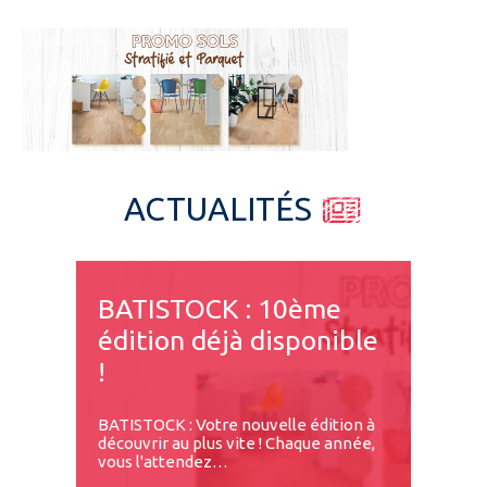
Espace pro
ACTUALITÉS
BATISTOCK : 10ème
édition déjà disponible
!
BATISTOCK : Votre nouvelle édition à
découvrir au plus vite ! Chaque année,
vous l'attendez…