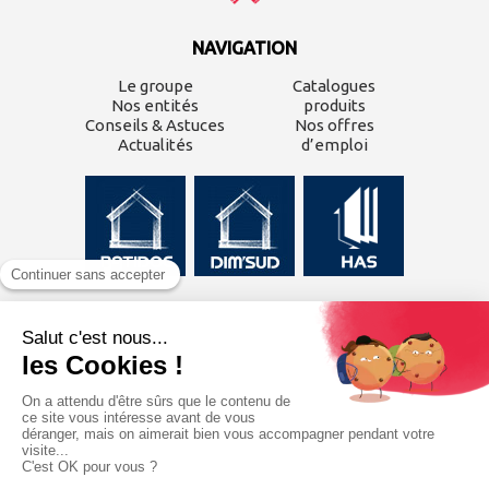
NAVIGATION
Le groupe
Catalogues
Nos entités
produits
Conseils & Astuces
Nos offres
Actualités
d’emploi
CONTACTEZ-NOUS
Inscrivez-vous à
notre
newsletter
J'ai lu et j'accepte les
mentions légales
du