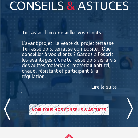
CONSEILS
&
ASTUCES
s
Terrasse : bien conseiller vos clients
Terrasses
bois exot
L'avant projet : la vente du projet terrasse
tre
Terrasse bois, terrasse composite... Que
Vous retr
ses
conseiller à vos clients ? Gardez à l'esprit
toutes le
convaincu
les avantages d'une terrasse bois vis-à-vis
essences 
des autres matériaux : matériau naturel,
BATIDOC p
 A
chaud, résistant et participant à la
terras
nviron
régulation…
IPE PADO
consultab
Lire la suite
ire la suite
VOIR TOUS NOS CONSEILS & ASTUCES