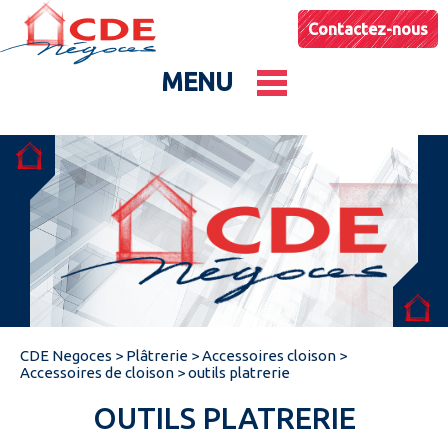
Contactez-nous
MENU
Le groupe
Nos entités
Conseils & Astuces
CDE Negoces
>
Plâtrerie
>
Accessoires cloison
>
Actualités
Accessoires de cloison
>
outils platrerie
OUTILS PLATRERIE
Catalogues produits