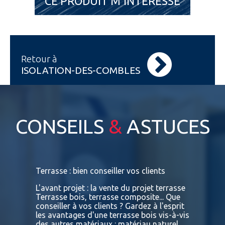
CE PRODUIT M'INTÉRESSE
Retour à
ISOLATION-DES-COMBLES
CONSEILS
&
ASTUCES
s
Terrasse : bien conseiller vos clients
Terrasses
bois exot
L'avant projet : la vente du projet terrasse
tre
Terrasse bois, terrasse composite... Que
Vous retr
ses
conseiller à vos clients ? Gardez à l'esprit
toutes le
convaincu
les avantages d'une terrasse bois vis-à-vis
essences 
des autres matériaux : matériau naturel,
BATIDOC p