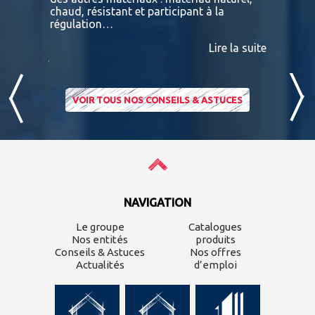
 A
chaud, résistant et participant à la
terras
nviron
régulation…
IPE PADO
consultab
Lire la suite
ire la suite
VOIR TOUS NOS CONSEILS & ASTUCES
NAVIGATION
Le groupe
Catalogues
Nos entités
produits
Conseils & Astuces
Nos offres
Actualités
d’emploi