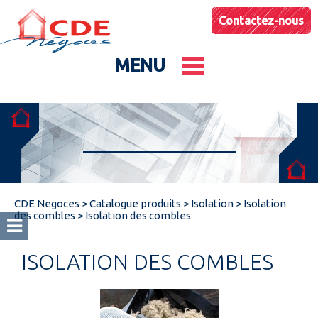
Contactez-nous
MENU
Le groupe
Nos entités
CDE Negoces
>
Catalogue produits
>
Isolation
>
Isolation
Conseils & Astuces
des combles
>
Isolation des combles
ISOLATION DES COMBLES
Actualités
Catalogues produits