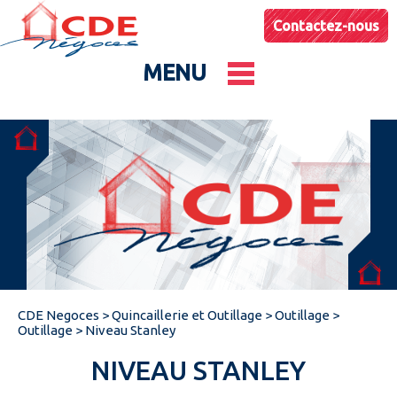
Contactez-nous
MENU
Le groupe
Nos entités
Conseils & Astuces
CDE Negoces
>
Quincaillerie et Outillage
>
Outillage
>
Actualités
Outillage
>
Niveau Stanley
NIVEAU STANLEY
Catalogues produits