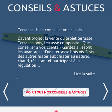
CONSEILS
&
ASTUCES
s
Terrasse : bien conseiller vos clients
Terrasses
bois exot
L'avant projet : la vente du projet terrasse
tre
Terrasse bois, terrasse composite... Que
Vous retr
ses
conseiller à vos clients ? Gardez à l'esprit
toutes le
convaincu
les avantages d'une terrasse bois vis-à-vis
essences 
des autres matériaux : matériau naturel,
BATIDOC p
 A
chaud, résistant et participant à la
terras
nviron
régulation…
IPE PADO
consultab
Lire la suite
ire la suite
VOIR TOUS NOS CONSEILS & ASTUCES