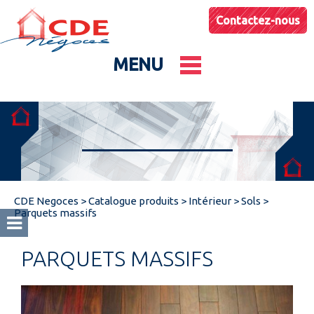
Contactez-nous
MENU
Le groupe
Nos entités
CDE Negoces
>
Catalogue produits
>
Intérieur
>
Sols
>
Conseils & Astuces
Parquets massifs
PARQUETS MASSIFS
Actualités
Catalogues produits