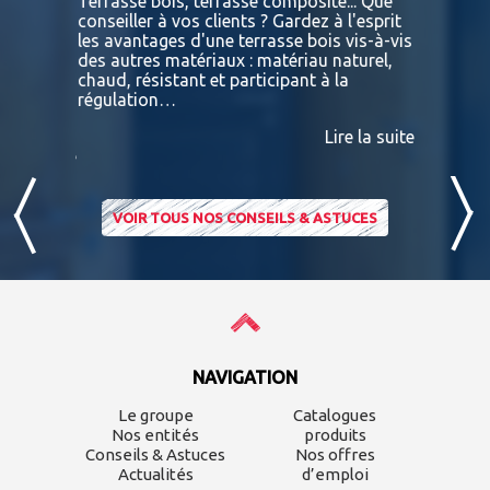
tre
Terrasse bois, terrasse composite... Que
Vous retr
ses
conseiller à vos clients ? Gardez à l'esprit
toutes le
convaincu
les avantages d'une terrasse bois vis-à-vis
essences 
des autres matériaux : matériau naturel,
BATIDOC p
 A
chaud, résistant et participant à la
terras
nviron
régulation…
IPE PADO
consultab
Lire la suite
ire la suite
VOIR TOUS NOS CONSEILS & ASTUCES
NAVIGATION
Le groupe
Catalogues
Nos entités
produits
Conseils & Astuces
Nos offres
Actualités
d’emploi