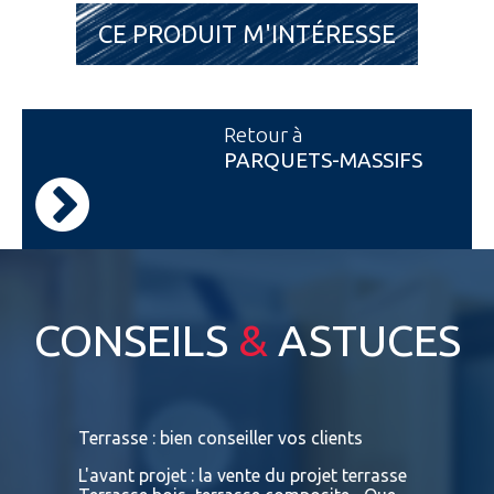
CE PRODUIT M'INTÉRESSE
Retour à
PARQUETS-MASSIFS
CONSEILS
&
ASTUCES
s
Terrasse : bien conseiller vos clients
Terrasses
bois exot
L'avant projet : la vente du projet terrasse