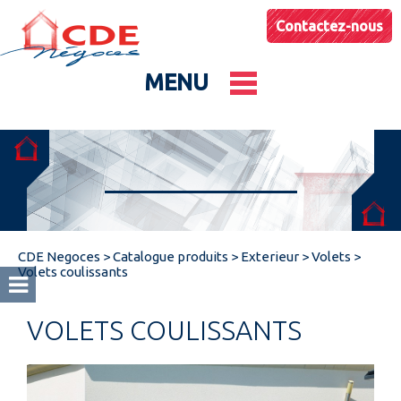
Contactez-nous
MENU
Le groupe
Nos entités
CDE Negoces
>
Catalogue produits
>
Exterieur
>
Volets
>
Conseils & Astuces
Volets coulissants
VOLETS COULISSANTS
Actualités
Catalogues produits