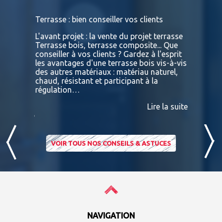
s
Terrasse : bien conseiller vos clients
Terrasses
bois exot
L'avant projet : la vente du projet terrasse
tre
Terrasse bois, terrasse composite... Que
Vous retr
ses
conseiller à vos clients ? Gardez à l'esprit
toutes le
convaincu
les avantages d'une terrasse bois vis-à-vis
essences 
des autres matériaux : matériau naturel,
BATIDOC p
 A
chaud, résistant et participant à la
terras
nviron
régulation…
IPE PADO
consultab
Lire la suite
ire la suite
VOIR TOUS NOS CONSEILS & ASTUCES
NAVIGATION