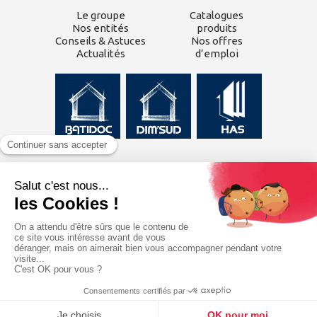
Le groupe
Catalogues
Nos entités
produits
Conseils & Astuces
Nos offres
Actualités
d’emploi
CONTACTEZ-NOUS
Inscrivez-vous à
notre
newsletter
J'ai lu et j'accepte les
mentions légales
du
site.