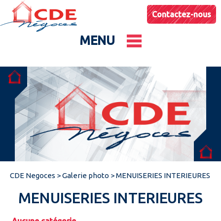
Contactez-nous
MENU
Le groupe
Nos entités
Conseils & Astuces
CDE Negoces
>
Galerie photo
>
MENUISERIES INTERIEURES
Actualités
MENUISERIES INTERIEURES
Catalogues produits