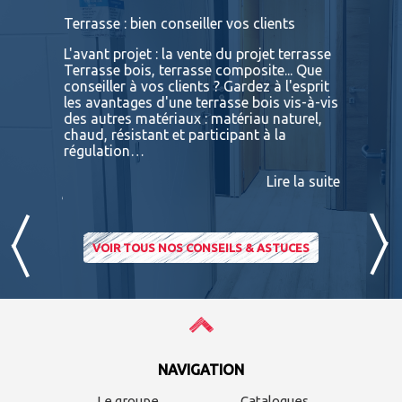
s
Terrasse : bien conseiller vos clients
Terrasses
bois exot
L'avant projet : la vente du projet terrasse
tre
Terrasse bois, terrasse composite... Que
Vous retr
ses
conseiller à vos clients ? Gardez à l'esprit
toutes le
convaincu
les avantages d'une terrasse bois vis-à-vis
essences 
des autres matériaux : matériau naturel,
BATIDOC p
 A
chaud, résistant et participant à la
terras
nviron
régulation…
IPE PADO
consultab
Lire la suite
ire la suite
VOIR TOUS NOS CONSEILS & ASTUCES
NAVIGATION
Le groupe
Catalogues