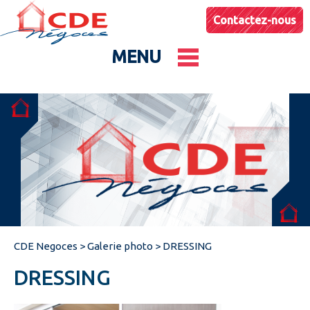
Contactez-nous
MENU
Le groupe
Nos entités
Conseils & Astuces
CDE Negoces
>
Galerie photo
>
DRESSING
Actualités
DRESSING
Catalogues produits