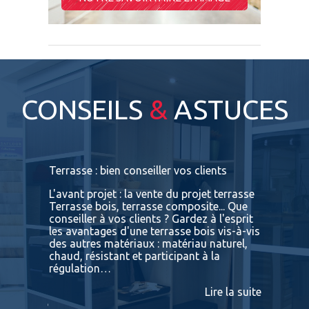
CONSEILS
&
ASTUCES
s
Terrasse : bien conseiller vos clients
Terrasses
bois exot
L'avant projet : la vente du projet terrasse
tre
Terrasse bois, terrasse composite... Que
Vous retr
ses
conseiller à vos clients ? Gardez à l'esprit
toutes le
convaincu
les avantages d'une terrasse bois vis-à-vis
essences 
des autres matériaux : matériau naturel,
BATIDOC p
 A
chaud, résistant et participant à la
terras
nviron
régulation…
IPE PADO
consultab
Lire la suite
ire la suite