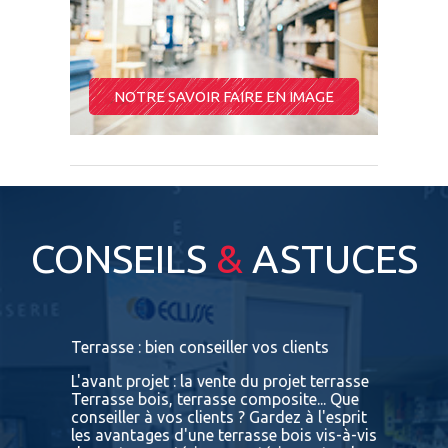
NOTRE SAVOIR FAIRE EN IMAGE
CONSEILS
&
ASTUCES
s
Terrasse : bien conseiller vos clients
Terrasses
bois exot
L'avant projet : la vente du projet terrasse
tre
Terrasse bois, terrasse composite... Que
Vous retr
ses
conseiller à vos clients ? Gardez à l'esprit
toutes le
convaincu
les avantages d'une terrasse bois vis-à-vis
essences 