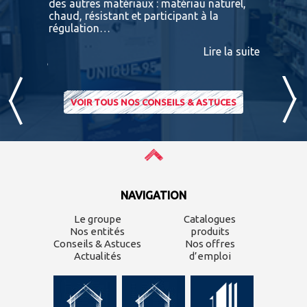
des autres matériaux : matériau naturel,
BATIDOC p
 A
chaud, résistant et participant à la
terras
nviron
régulation…
IPE PADO
consultab
Lire la suite
ire la suite
VOIR TOUS NOS CONSEILS & ASTUCES
NAVIGATION
Le groupe
Catalogues
Nos entités
produits
Conseils & Astuces
Nos offres
Actualités
d’emploi