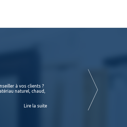
Terrasses : Les différentes essences de
seiller à vos clients ?
Vous retrouverez dans les liens suivant
atériau naturel, chaud,
exotiques en stock chez BATIDOC p
PADOUK Ces fiches sont consultables
Lire la suite