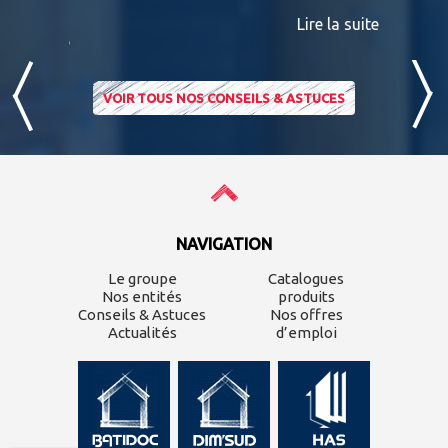
consultab
Lire la suite
ire la suite
VOIR TOUS NOS CONSEILS & ASTUCES
NAVIGATION
Le groupe
Catalogues
Nos entités
produits
Conseils & Astuces
Nos offres
Actualités
d’emploi