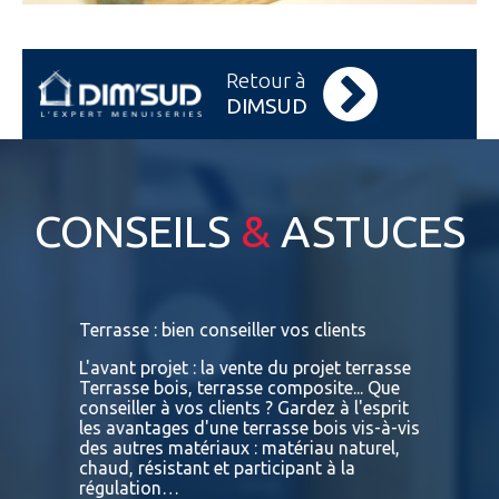
Retour à
DIMSUD
CONSEILS
&
ASTUCES
s
Terrasse : bien conseiller vos clients
Terrasses
bois exot
L'avant projet : la vente du projet terrasse
tre
Terrasse bois, terrasse composite... Que
Vous retr
ses
conseiller à vos clients ? Gardez à l'esprit
toutes le
convaincu
les avantages d'une terrasse bois vis-à-vis
essences 
des autres matériaux : matériau naturel,
BATIDOC p
 A
chaud, résistant et participant à la
terras
nviron
régulation…
IPE PADO