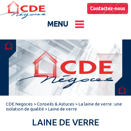
Contactez-nous
MENU
Le groupe
Nos entités
Conseils & Astuces
CDE Negoces
>
Conseils & Astuces
>
La laine de verre : une
Actualités
isolation de qualité
>
Laine de verre
LAINE DE VERRE
Catalogues produits