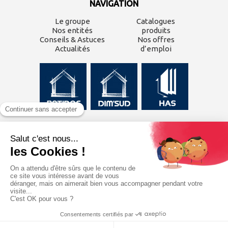
NAVIGATION
Le groupe
Catalogues
Nos entités
produits
Conseils & Astuces
Nos offres
Actualités
d’emploi
CONTACTEZ-NOUS
Inscrivez-vous à
notre
newsletter
J'ai lu et j'accepte les
mentions légales
du
site.