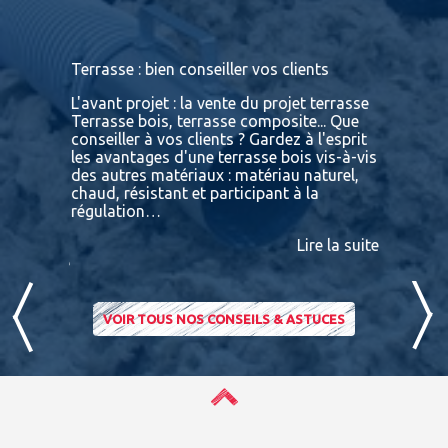
s
Terrasse : bien conseiller vos clients
Terrasses
bois exot
L'avant projet : la vente du projet terrasse
tre
Terrasse bois, terrasse composite... Que
Vous retr
ses
conseiller à vos clients ? Gardez à l'esprit
toutes le
convaincu
les avantages d'une terrasse bois vis-à-vis
essences 
des autres matériaux : matériau naturel,
BATIDOC p
 A
chaud, résistant et participant à la
terras
nviron
régulation…
IPE PADO
consultab
Lire la suite
ire la suite
VOIR TOUS NOS CONSEILS & ASTUCES