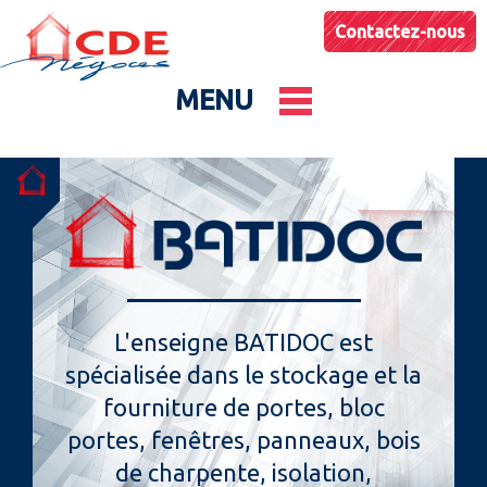
Contactez-nous
MENU
Le groupe
Nos entités
Conseils & Astuces
L'enseigne BATIDOC est
spécialisée dans le stockage et la
Actualités
fourniture de portes, bloc
portes, fenêtres, panneaux, bois
de charpente, isolation,
Catalogues produits