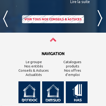
Lire la suite
ire la suite
VOIR TOUS NOS CONSEILS & ASTUCES
NAVIGATION
Le groupe
Catalogues
Nos entités
produits
Conseils & Astuces
Nos offres
Actualités
d’emploi