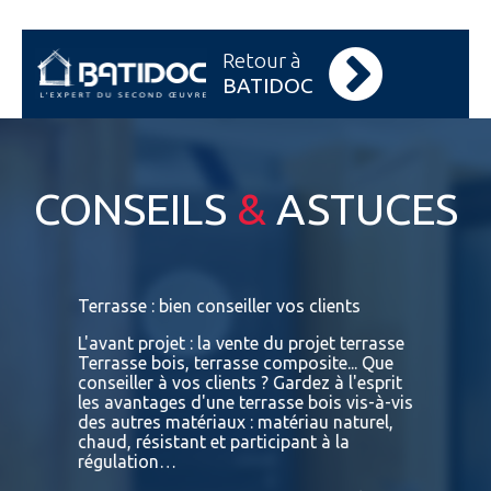
Retour à
BATIDOC
CONSEILS
&
ASTUCES
s
Terrasse : bien conseiller vos clients
Terrasses
bois exot
L'avant projet : la vente du projet terrasse
tre
Terrasse bois, terrasse composite... Que
Vous retr
ses
conseiller à vos clients ? Gardez à l'esprit
toutes le
convaincu
les avantages d'une terrasse bois vis-à-vis
essences 
des autres matériaux : matériau naturel,
BATIDOC p
 A
chaud, résistant et participant à la
terras
nviron
régulation…
IPE PADO
consultab