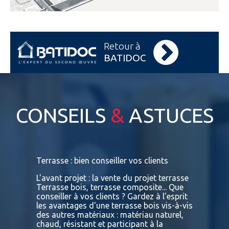
Retour à
BATIDOC
CONSEILS
&
ASTUCES
s
Terrasse : bien conseiller vos clients
Terrasses
bois exot
L'avant projet : la vente du projet terrasse
tre
Terrasse bois, terrasse composite... Que
Vous retr
ses
conseiller à vos clients ? Gardez à l'esprit
toutes le
convaincu
les avantages d'une terrasse bois vis-à-vis
essences 
des autres matériaux : matériau naturel,
BATIDOC p
 A
chaud, résistant et participant à la
terras