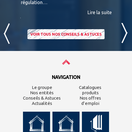
nviron
régulation…
IPE PADO
consultab
Lire la suite
ire la suite
VOIR TOUS NOS CONSEILS & ASTUCES
NAVIGATION
Le groupe
Catalogues
Nos entités
produits
Conseils & Astuces
Nos offres
Actualités
d’emploi