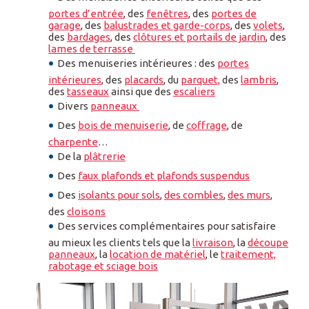
portes d’entrée
, des
fenêtres
, des
portes de
garage
, des
balustrades et garde-corps
, des
volets
,
des
bardages
, des
clôtures et portails de jardin
, des
lames de terrasse
Des menuiseries intérieures : des
portes
intérieures
, des
placards
, du
parquet,
des
lambris
,
des
tasseaux
ainsi que des
escaliers
Divers
panneaux
Des
bois de menuiserie
, de
coffrage
, de
charpente
…
De la
plâtrerie
Des
faux plafonds et plafonds suspendus
Des
isolants pour sols
,
des combles
,
des murs
,
des
cloisons
Des services complémentaires pour satisfaire
au mieux les clients tels que la
livraison
, la
découpe
panneaux
, la
location de matériel
, le
traitement,
rabotage et sciage bois