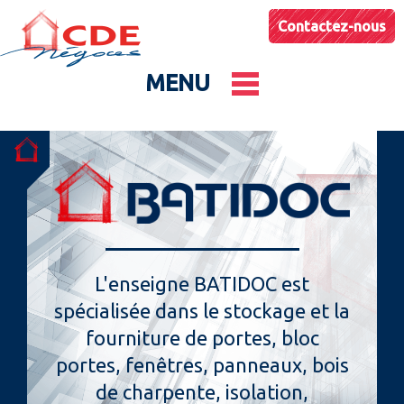
Contactez-nous
MENU
Le groupe
Nos entités
Conseils & Astuces
L'enseigne BATIDOC est
spécialisée dans le stockage et la
Actualités
fourniture de portes, bloc
portes, fenêtres, panneaux, bois
de charpente, isolation,
Catalogues produits