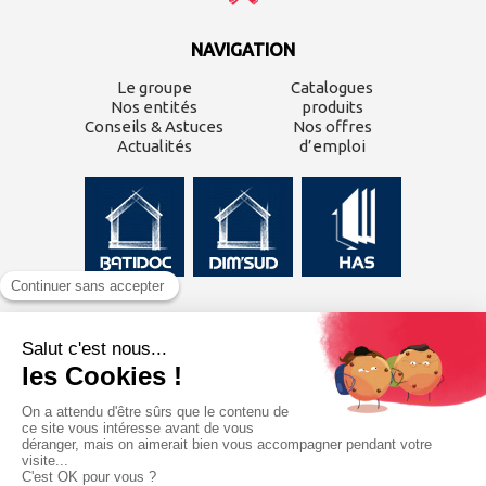
NAVIGATION
Le groupe
Catalogues
Nos entités
produits
Conseils & Astuces
Nos offres
Actualités
d’emploi
CONTACTEZ-NOUS
Inscrivez-vous à
notre
newsletter
J'ai lu et j'accepte les
mentions légales
du