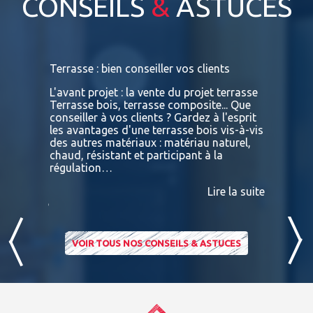
CONSEILS
&
ASTUCES
s
Terrasse : bien conseiller vos clients
Terrasses
bois exot
L'avant projet : la vente du projet terrasse
tre
Terrasse bois, terrasse composite... Que
Vous retr
ses
conseiller à vos clients ? Gardez à l'esprit
toutes le
convaincu
les avantages d'une terrasse bois vis-à-vis
essences 
des autres matériaux : matériau naturel,
BATIDOC p
 A
chaud, résistant et participant à la
terras
nviron
régulation…
IPE PADO
consultab
Lire la suite
ire la suite
VOIR TOUS NOS CONSEILS & ASTUCES