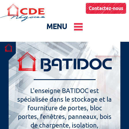
Contactez-nous
MENU
Le groupe
Nos entités
Conseils & Astuces
L'enseigne BATIDOC est
spécialisée dans le stockage et la
Actualités
fourniture de portes, bloc
portes, fenêtres, panneaux, bois
de charpente, isolation,
Catalogues produits