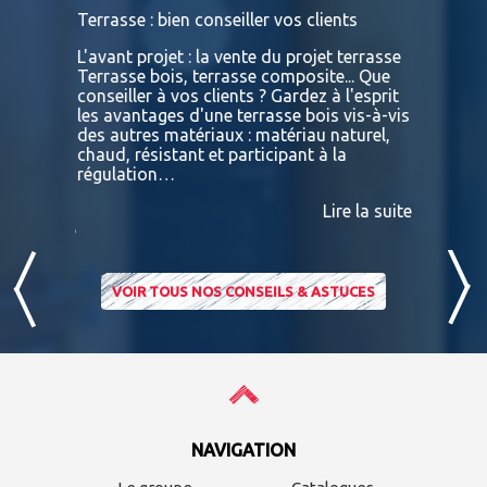
s
Terrasse : bien conseiller vos clients
Terrasses
bois exot
L'avant projet : la vente du projet terrasse
tre
Terrasse bois, terrasse composite... Que
Vous retr
ses
conseiller à vos clients ? Gardez à l'esprit
toutes le
convaincu
les avantages d'une terrasse bois vis-à-vis
essences 
des autres matériaux : matériau naturel,
BATIDOC p
 A
chaud, résistant et participant à la
terras
nviron
régulation…
IPE PADO
consultab
Lire la suite
ire la suite
VOIR TOUS NOS CONSEILS & ASTUCES
NAVIGATION