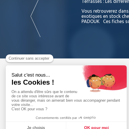
Terrasses : Les différe
posite... Que conseiller à vos clients ?
Vous retrouverez dans l
es matériaux : matériau naturel, chaud,
exotiques en stock 
PADOUK Ces fiches so
Lire la suite
NAVIGATION
Le groupe
Catalogues
Nos entités
produits
Conseils & Astuces
Nos offres
Actualités
d’emploi