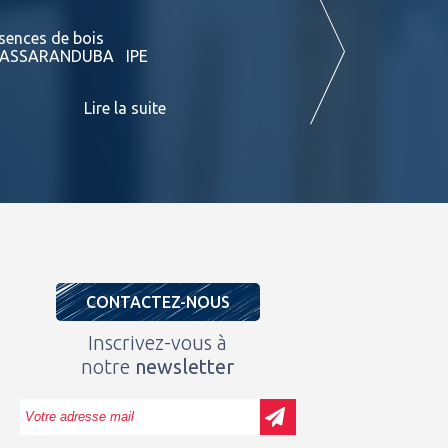
La fenêtre PVC : les clés du succès
ssences de bois
La fenêtre PVC est un élément particul
RU MASSARANDUBA IPE
performances, la fenêtre PVC a convain
bienfaits. A aujourd’hui, le PVC repré
Lire la suite
CONTACTEZ-NOUS
Inscrivez-vous à
notre
newsletter