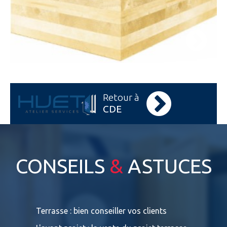
Retour à
CDE
CONSEILS
&
ASTUCES
s
Terrasse : bien conseiller vos clients
Terrasses
bois exot