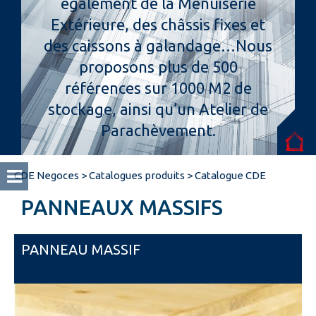
également de la Menuiserie
Extérieure, des châssis fixes et
Espace pro
des caissons à galandage…Nous
proposons plus de 500
références sur 1000 M2 de
stockage, ainsi qu’un Atelier de
Parachèvement.
CDE Negoces
>
Catalogues produits
>
Catalogue CDE
PANNEAUX MASSIFS
PANNEAU MASSIF