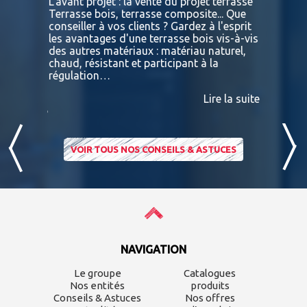
L'avant projet : la vente du projet terrasse
tre
Terrasse bois, terrasse composite... Que
Vous retr
ses
conseiller à vos clients ? Gardez à l'esprit
toutes le
convaincu
les avantages d'une terrasse bois vis-à-vis
essences 
des autres matériaux : matériau naturel,
BATIDOC p
 A
chaud, résistant et participant à la
terras
nviron
régulation…
IPE PADO
consultab
Lire la suite
ire la suite
VOIR TOUS NOS CONSEILS & ASTUCES
NAVIGATION
Le groupe
Catalogues
Nos entités
produits
Conseils & Astuces
Nos offres