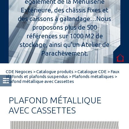
également de la Menuiserie
Extérieure, des châssis fixes et
Espace pro
des caissons à galandage…Nous
proposons plus de 500
références sur 1000 M2 de
stockage, ainsi qu’un Atelier de
Parachèvement.
CDE Negoces
>
Catalogue produits
>
Catalogue CDE
>
Faux
plafonds et plafonds suspendus
>
Plafonds métalliques
>
Plafond métallique avec Cassettes
PLAFOND MÉTALLIQUE
AVEC CASSETTES