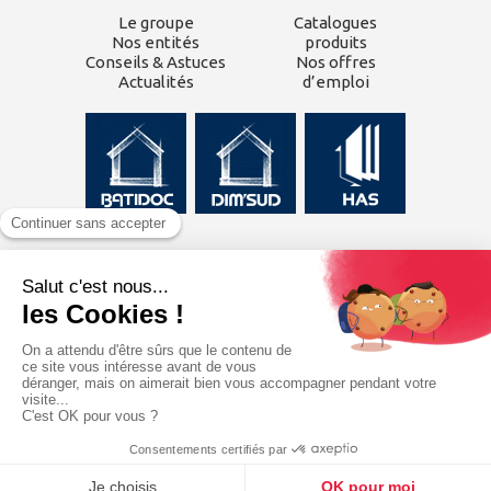
Le groupe
Catalogues
Nos entités
produits
Conseils & Astuces
Nos offres
Actualités
d’emploi
CONTACTEZ-NOUS
Inscrivez-vous à
notre
newsletter
J'ai lu et j'accepte les
mentions légales
du
site.
© CDE Négoces 2026 | Tous droits réservés |
Mentions légales
|
Plan du site