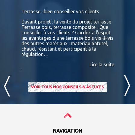
s
Terrasse : bien conseiller vos clients
Terrasses
bois exot
L'avant projet : la vente du projet terrasse
tre
Terrasse bois, terrasse composite... Que
Vous retr
ses
conseiller à vos clients ? Gardez à l'esprit
toutes le
convaincu
les avantages d'une terrasse bois vis-à-vis
essences 
des autres matériaux : matériau naturel,
BATIDOC p
 A
chaud, résistant et participant à la
terras
nviron
régulation…
IPE PADO
consultab
Lire la suite
ire la suite
VOIR TOUS NOS CONSEILS & ASTUCES
NAVIGATION