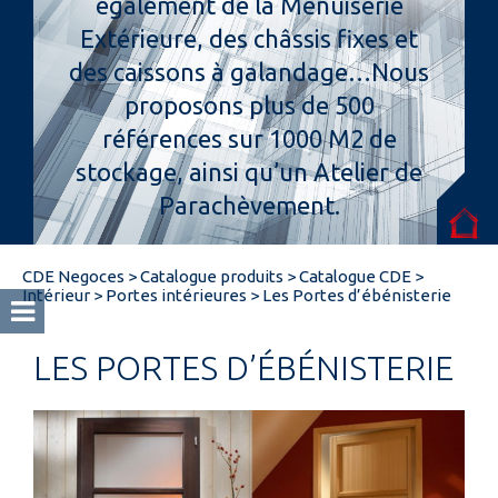
également de la Menuiserie
Extérieure, des châssis fixes et
Espace pro
des caissons à galandage…Nous
proposons plus de 500
références sur 1000 M2 de
stockage, ainsi qu’un Atelier de
Parachèvement.
CDE Negoces
>
Catalogue produits
>
Catalogue CDE
>
Intérieur
>
Portes intérieures
>
Les Portes d’ébénisterie
LES PORTES D’ÉBÉNISTERIE