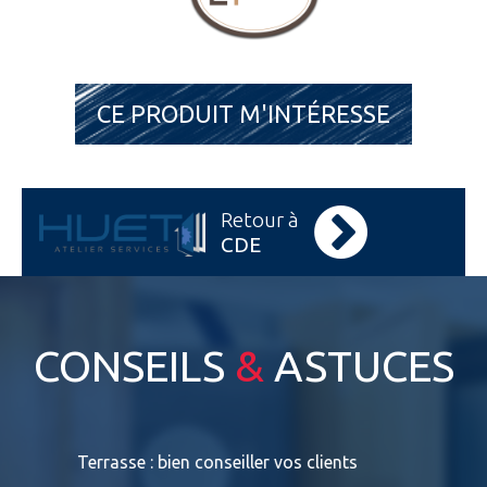
CE PRODUIT M'INTÉRESSE
Retour à
CDE
CONSEILS
&
ASTUCES
s
Terrasse : bien conseiller vos clients
Terrasses
bois exot