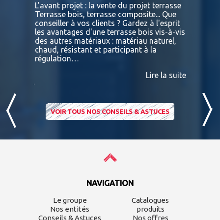
L'avant projet : la vente du projet terrasse
tre
Terrasse bois, terrasse composite... Que
Vous retr
ses
conseiller à vos clients ? Gardez à l'esprit
toutes le
convaincu
les avantages d'une terrasse bois vis-à-vis
essences 
des autres matériaux : matériau naturel,
BATIDOC p
 A
chaud, résistant et participant à la
terras
nviron
régulation…
IPE PADO
consultab
Lire la suite
ire la suite
VOIR TOUS NOS CONSEILS & ASTUCES
NAVIGATION
Le groupe
Catalogues
Nos entités
produits
Conseils & Astuces
Nos offres